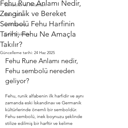
Fehu Rune Anlamı Nedir,
Semboller ve Anlamları
Zenginlik ve Bereket
Bakır Takılar
Sembolü Fehu Harfinin
Özel Sipariş
Tarihi, Fehu Ne Amaçla
Çelik Bileklikler
Takılır?
Güncelleme tarihi:
24 Haz 2025
Fehu Rune Anlamı nedir, 
Fehu sembolü nereden 
geliyor?
Fehu, runik alfabenin ilk harfidir ve aynı 
zamanda eski İskandinav ve Germanik 
kültürlerinde önemli bir semboldür. 
Fehu sembolü, inek boynuzu şeklinde 
stilize edilmiş bir harftir ve kelime 