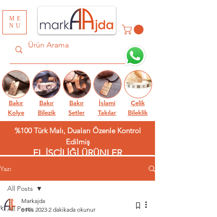
ME
NU
Bakır
Bakır
Bakır
İslami
Çelik
Kolye
Bilezik
Setler
Takılar
Bileklik
%100 Türk Malı, Duaları Özenle Kontrol
Edilmiş
EL İŞÇİLİĞİ ÜRÜNLER
Yazı
All Posts
Markajda
All Posts
6 Nis 2023
2 dakikada okunur