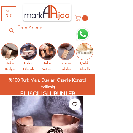
ME
NU
Bakır
Bakır
Bakır
İslami
Çelik
Kolye
Bilezik
Setler
Takılar
Bileklik
%100 Türk Malı, Duaları Özenle Kontrol
Edilmiş
EL İŞÇİLİĞİ ÜRÜNLER