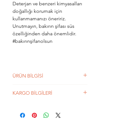
Deterjan ve benzeri kimyasalları
doğallığı korumak için
kullanmamanızı öneririz.
Unutmayın, bakırın şifası süs
özelliğinden daha önemlidir.
#bakırınşifanolsun
ÜRÜN BİLGİSİ
Köklü medeniyetlerin kadim
KARGO BİLGİLERİ
tarihlerinden günümüze ulaşan
Hayat Ağacı figürü, çeşitli
250 TL üzeri siparişlerde Kargo
kaynaklarda Yaşam Ağacı olarak
BEDAVA'dır. Aras Kargo ile
da geçiyor. İslam öncesi Eski Türk
gönderilmektedir. Ortalama 2 iş
medeniyetleri inanışlarında Hayat
günü içerisinde
Ağacı’nın, hayat ve evren
kargolanmaktadır.