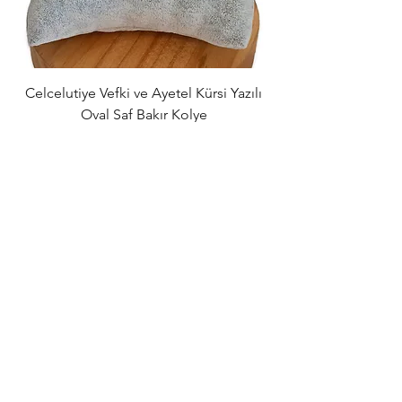
Celcelutiye Vefki ve Ayetel Kürsi Yazılı
Dört Rune Sembolü
Oval Saf Bakır Kolye
Kolye – Aşk, Para
Normal Fiyat
İndirimli Fiyat
₺839,00
₺789,00
Sepete Ekle
Tüm Siparişlerde
Ücretsiz Kargo