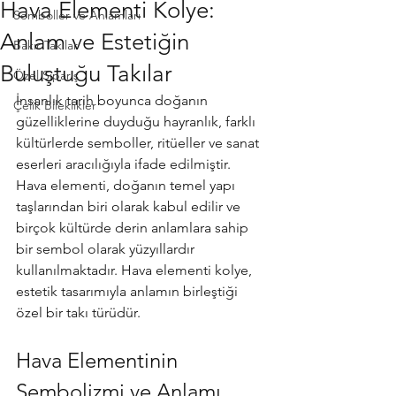
Hava Elementi Kolye:
Semboller ve Anlamları
Anlam ve Estetiğin
Bakır Takılar
Buluştuğu Takılar
Özel Sipariş
İnsanlık tarih boyunca doğanın 
Çelik Bileklikler
güzelliklerine duyduğu hayranlık, farklı 
kültürlerde semboller, ritüeller ve sanat 
eserleri aracılığıyla ifade edilmiştir. 
Hava elementi, doğanın temel yapı 
taşlarından biri olarak kabul edilir ve 
birçok kültürde derin anlamlara sahip 
bir sembol olarak yüzyıllardır 
kullanılmaktadır. Hava elementi kolye, 
estetik tasarımıyla anlamın birleştiği 
özel bir takı türüdür.
Hava Elementinin 
Sembolizmi ve Anlamı