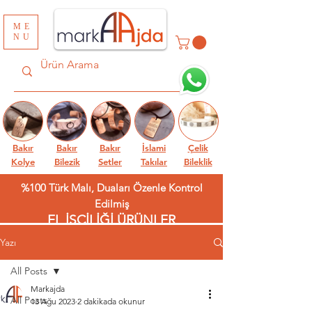
ME
NU
Bakır
Bakır
Bakır
İslami
Çelik
Kolye
Bilezik
Setler
Takılar
Bileklik
%100 Türk Malı, Duaları Özenle Kontrol
Edilmiş
EL İŞÇİLİĞİ ÜRÜNLER
Yazı
All Posts
Markajda
All Posts
13 Ağu 2023
2 dakikada okunur