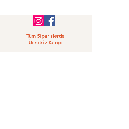
Şans Runesi
Tüm Siparişlerde
Ücretsiz Kargo
256 bit SSL Güvenliği
İndirimli Ürünler
Müşteri Yorumları
MarkAjda
Ana Sayfa
Tüm Ürünler