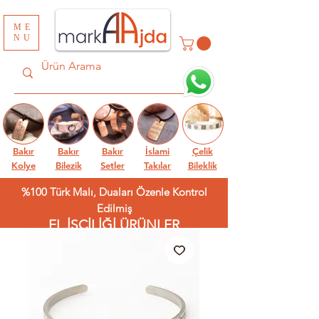
ME
NU
Bakır
Bakır
Bakır
İslami
Çelik
Kolye
Bilezik
Setler
Takılar
Bileklik
%100 Türk Malı, Duaları Özenle Kontrol
Edilmiş
EL İŞÇİLİĞİ ÜRÜNLER