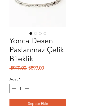
Yonca Desen
Paslanmaz Çelik
Bileklik
Normal
İndirimli
 ₺979,00 
₺899,00
Fiyat
Fiyat
Adet
*
Sepete Ekle