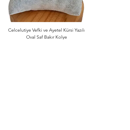
Celcelutiye Vefki ve Ayetel Kürsi Yazılı
Dört Rune Sembolü
Oval Saf Bakır Kolye
Kolye – Aşk, Para
Normal Fiyat
İndirimli Fiyat
₺839,00
₺789,00
Sepete Ekle
Tüm Siparişlerde
Ücretsiz Kargo