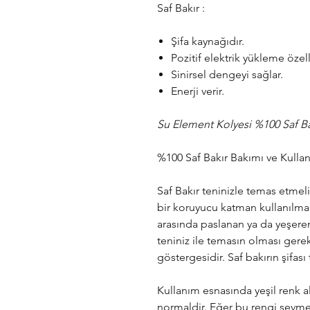
Saf Bakır :
Şifa kaynağıdır.
Pozitif elektrik yükleme özell
Sinirsel dengeyi sağlar.
Enerji verir.
Su Element Kolyesi %100 Saf Bakı
%100 Saf Bakır Bakımı ve Kulla
Saf Bakır teninizle temas etmel
bir koruyucu katman kullanılmamı
arasında paslanan ya da yeşeren
teniniz ile temasın olması gerek
göstergesidir. Saf bakırın şifası 
Kullanım esnasında yeşil renk al
normaldir. Eğer bu rengi sevme