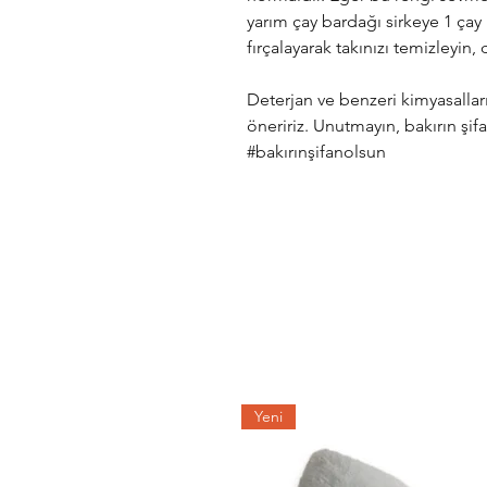
yarım çay bardağı sirkeye 1 çay ka
fırçalayarak takınızı temizleyin,
Deterjan ve benzeri kimyasalla
öneririz. Unutmayın, bakırın şif
#bakırınşifanolsun
Yeni