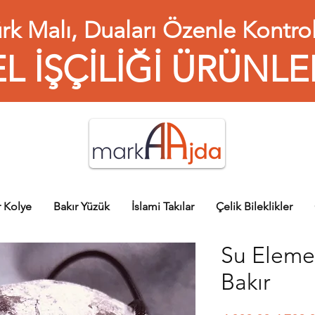
rk Malı, Duaları Özenle Kontrol
EL İŞÇİLİĞİ ÜRÜNLE
r Kolye
Bakır Yüzük
İslami Takılar
Çelik Bileklikler
Su Elemen
Bakır