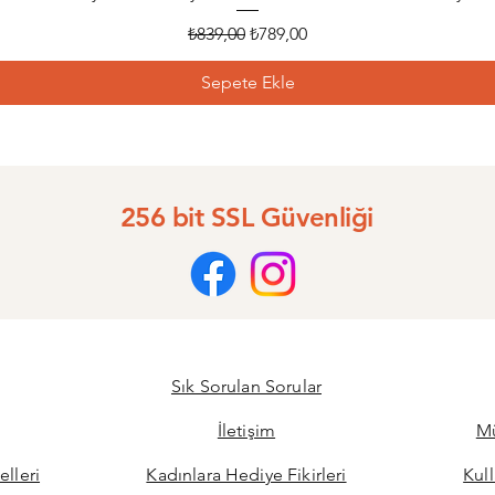
Normal Fiyat
İndirimli Fiyat
₺839,00
₺789,00
Sepete Ekle
256 bit SSL Güvenliği
Sık Sorulan Sorular
İletişim
Mü
elleri
Kadınlara Hediye Fikirleri
Kul