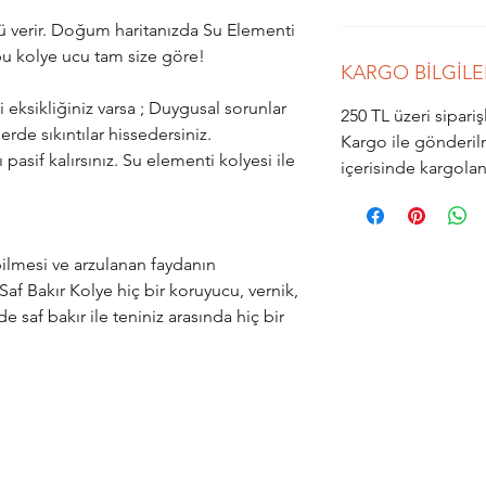
 verir. Doğum haritanızda Su Elementi
 bu kolye ucu tam size göre!
KARGO BİLGİLE
eksikliğiniz varsa ; Duygusal sorunlar
250 TL üzeri sipar
erde sıkıntılar hissedersiniz.
Kargo ile gönderil
ı pasif kalırsınız. Su elementi kolyesi ile
içerisinde kargola
ilmesi ve arzulanan faydanın
af Bakır Kolye hiç bir koruyucu, vernik,
 saf bakır ile teniniz arasında hiç bir