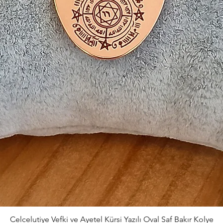
Celcelutiye Vefki ve Ayetel Kürsi Yazılı Oval Saf Bakır Kolye
Hızlı Bakış