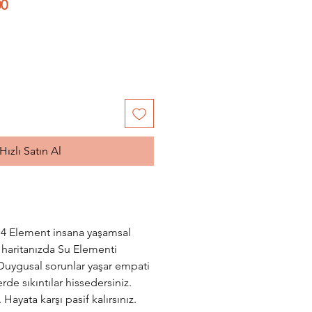
l
İndirimli
00
Fiyat
Hızlı Satın Al
 4 Element insana yaşamsal
haritanızda Su Elementi
; Duygusal sorunlar yaşar empati
erde sıkıntılar hissedersiniz.
. Hayata karşı pasif kalırsınız.