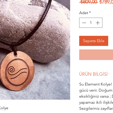
Norma
 ₺809,00 
₺789,
Fiyat
Adet
*
Sepete Ekle
ÜRÜN BİLGİSİ
Su Element Kolye!
gücü verir. Doğum 
eksikliğiniz varsa 
yapamaz ikili ilişkil
Kolye
Sezgileriniz zayıflar