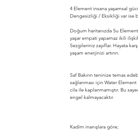
4 Element insana yaşamsal gücü
Dengesizliği / Eksikliği var ise
Doğum haritanızda Su Elementi 
yaşar empati yapamaz ikili ilişkil
Sezgileriniz zayıflar. Hayata karş
yaşam enerjinizi artırın.
Saf Bakırın teninize temas edeb
sağlanması için Water Element S
cila ile kaplanmamıştır.
Bu sayede
engel kalmayacaktır.
Kadim inanışlara göre;