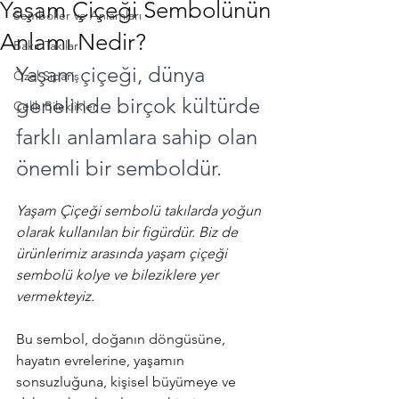
Yaşam Çiçeği Sembolünün
Semboller ve Anlamları
Anlamı Nedir?
Bakır Takılar
Yaşam çiçeği, dünya 
Özel Sipariş
genelinde birçok kültürde 
Çelik Bileklikler
farklı anlamlara sahip olan 
önemli bir semboldür. 
Yaşam Çiçeği sembolü takılarda yoğun 
olarak kullanılan bir figürdür. Biz de 
ürünlerimiz arasında yaşam çiçeği 
sembolü kolye ve bileziklere yer 
vermekteyiz. 
Bu sembol, doğanın döngüsüne, 
hayatın evrelerine, yaşamın 
sonsuzluğuna, kişisel büyümeye ve 