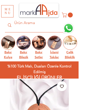
ME
NU
Bakır
Bakır
Bakır
İslami
Çelik
Kolye
Bilezik
Setler
Takılar
Bileklik
%100 Türk Malı, Duaları Özenle Kontrol
Edilmiş
EL İŞÇİLİĞİ ÜRÜNLER