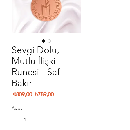
Sevgi Dolu,
Mutlu İlişki
Runesi - Saf
Bakır
Normal
İndirimli
 ₺809,00 
₺789,00
Fiyat
Fiyat
Adet
*