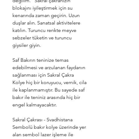
değilim.” Sakral çakranızın
blokajını iyileştirmek için su
kenarında zaman geçirin. Uzun
duşlar alın. Sanatsal aktivitelere
katılın. Turuncu renkte meyve
sebzeler tüketin ve turuncu
giysiler giyin.
Saf Bakırın teninize temas
edebilmesi ve arzulanan faydanın
sağlanması için Sakral Çakra
Kolye hiç bir koruyucu, vernik, cila
ile kaplanmamıştır. Bu sayede saf
bakır ile teniniz arasında hiç bir
engel kalmayacaktır.
Sakral Çakrası - Svadhistana
Sembolü bakır kolye üzerinde yer
alan sembol lazer işleme ile