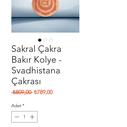
Sakral Çakra
Bakır Kolye -
Svadhistana
Çakrası
Normal
İndirimli
 ₺809,00 
₺789,00
Fiyat
Fiyat
Adet
*