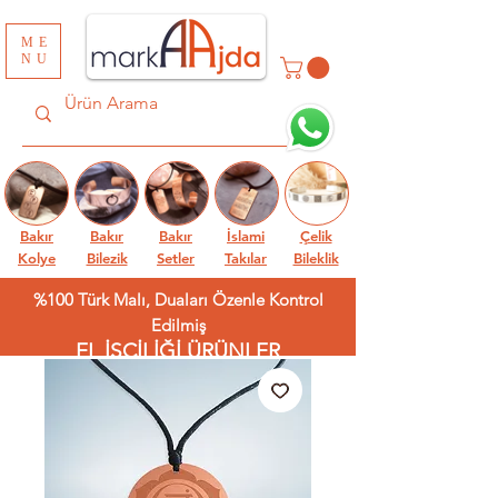
ME
NU
Bakır
Bakır
Bakır
İslami
Çelik
Kolye
Bilezik
Setler
Takılar
Bileklik
%100 Türk Malı, Duaları Özenle Kontrol
Edilmiş
EL İŞÇİLİĞİ ÜRÜNLER