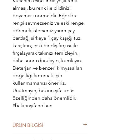
Kullanım esnasında yeşil renk
alması, bu renk ile cildinizi
boyaması normaldir. Eğer bu
rengi sevmezseniz ve eski renge
dönmek isterseniz yarım çay
bardağı sirkeye 1 çay kaşığı tuz
karıştırın, eski bir diş fırçası ile
fırçalayarak takınızı temizleyin,
daha sonra durulayıp, kurulayın.
Deterjan ve benzeri kimyasalları
doğallığı korumak için
kullanmamanızı öneririz.
Unutmayın, bakırın şifası süs
özelliğinden daha önemlidir.
#bakırınşifanolsun
ÜRÜN BİLGİSİ
“Kendimi olduğum halimle