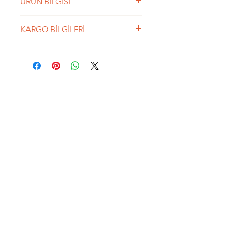
ÜRÜN BİLGİSİ
İş Hayatında Başarı için
KARGO BİLGİLERİ
hazırlanmış bağlama rune bilezik
250 TL üzeri siparişlerde Kargo
BEDAVA'dır. Aras Kargo ile
gönderilmektedir. Ortalama 2 iş
günü içerisinde
kargolanmaktadır.