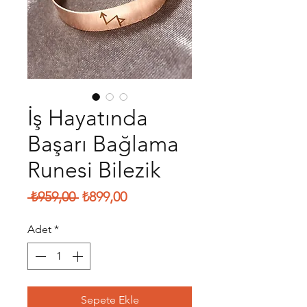
İş Hayatında
Başarı Bağlama
Runesi Bilezik
Normal
İndirimli
 ₺959,00 
₺899,00
Fiyat
Fiyat
Adet
*
Sepete Ekle