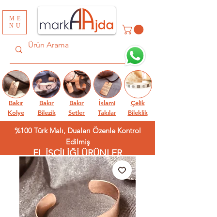
ME
NU
Bakır
Bakır
Bakır
İslami
Çelik
Kolye
Bilezik
Setler
Takılar
Bileklik
%100 Türk Malı, Duaları Özenle Kontrol
Edilmiş
EL İŞÇİLİĞİ ÜRÜNLER