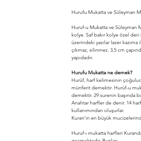
Hurufu Mukatta ve Süleyman Mü
Huruf-u Mukatta ve Süleyman Mü
kolye. Saf bakır kolye özel deri ip
üzerindeki yazılar lazer kazıma 
çıkmaz, silinmez. 3,5 cm çapında
yapıdadır.
Hurufu Mukatta ne demek?
Hurûf, harf kelimesinin çoğulud
münferit demektir. Hurûf-u mukat
demektir. 29 surenin başında bul
Anahtar harfler de denir. 14 harfin
kullanımından oluşurlar.
Kuran’ın en büyük mucizelerin
Huruf-ı mukatta harfleri Kuran
geçmektedir. Bunlar;