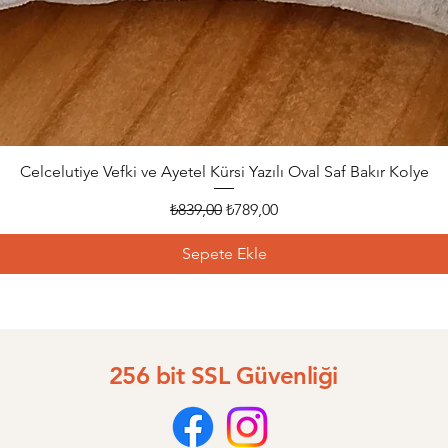
Celcelutiye Vefki ve Ayetel Kürsi Yazılı Oval Saf Bakır Kolye
Hızlı Bakış
Normal Fiyat
İndirimli Fiyat
₺839,00
₺789,00
Sepete Ekle
256 bit SSL Güvenliği