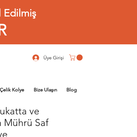
 Edilmiş
R
Üye Girişi
Çelik Kolye
Bize Ulaşın
Blog
ukatta ve
 Mührü Saf
ye