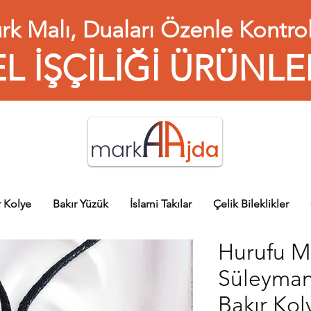
rk Malı, Duaları Özenle Kontrol
EL İŞÇİLİĞİ ÜRÜNLE
r Kolye
Bakır Yüzük
İslami Takılar
Çelik Bileklikler
Hurufu M
Süleyman
Bakır Kol