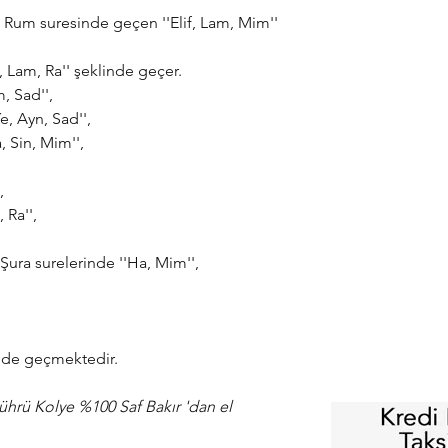
e Rum suresinde geçen ''Elif, Lam, Mim''
f, Lam, Ra'' şeklinde geçer.
m, Sad'',
e, Ayn, Sad'',
, Sin, Mim'',
,
 Ra'',
Şura surelerinde ''Ha, Mim'',
inde geçmektedir.
hrü Kolye %100 Saf Bakır 'dan el