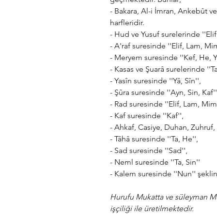
- Bakara, Al-i İmran, Ankebût v
harfleridir.
- Hud ve Yusuf surelerinde ''Eli
- A'raf suresinde ''Elif, Lam, Mi
- Meryem suresinde ''Kef, He, Y
- Kasas ve Şuarâ surelerinde ''Ta
- Yasîn suresinde ''Yâ, Sîn'',
- Şûra suresinde ''Ayn, Sin, Kaf''
- Rad suresinde ''Elif, Lam, Mim,
- Kaf suresinde ''Kaf'',
- Ahkaf, Casiye, Duhan, Zuhruf, 
- Tâhâ suresinde ''Ta, He'',
- Sad suresinde ''Sad'',
- Neml suresinde ''Ta, Sin''
- Kalem suresinde ''Nun'' şekl
Hurufu Mukatta ve süleyman Mü
işçiliği ile üretilmektedir.