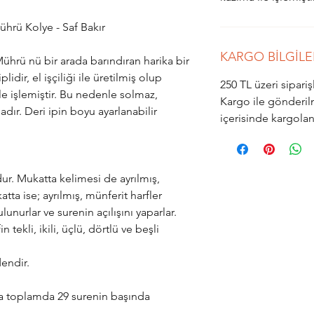
hrü Kolye - Saf Bakır
KARGO BİLGİLE
hrü nü bir arada barındıran harika bir
lidir, el işçiliği ile üretilmiş olup
250 TL üzeri sipar
ile işlemiştir. Bu nedenle solmaz,
Kargo ile gönderil
dır. Deri ipin boyu ayarlanabilir
içerisinde kargola
ur. Mukatta kelimesi de ayrılmış,
ta ise; ayrılmış, münferit harfler
unurlar ve surenin açılışını yaparlar.
 tekli, ikili, üçlü, dörtlü ve beşli
dendir.
da toplamda 29 surenin başında