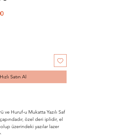
l
İndirimli
00
Fiyat
Hızlı Satın Al
ü ve Huruf-u Mukatta
Yazılı Saf
apındadır, özel deri iplidir, el
ş olup üzerindeki yazılar lazer
r.