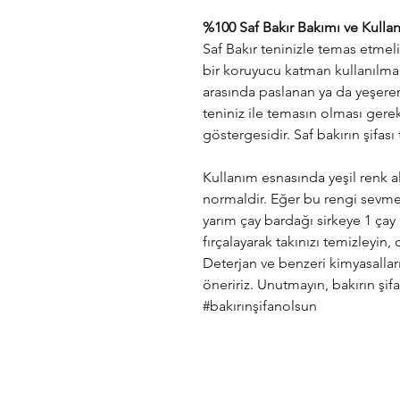
%100 Saf Bakır Bakımı ve Kulla
Saf Bakır teninizle temas etmel
bir koruyucu katman kullanılmamı
arasında paslanan ya da yeşeren
teniniz ile temasın olması gerek
göstergesidir. Saf bakırın şifası 
Kullanım esnasında yeşil renk al
normaldir. Eğer bu rengi sevme
yarım çay bardağı sirkeye 1 çay ka
fırçalayarak takınızı temizleyin,
Deterjan ve benzeri kimyasalla
öneririz. Unutmayın, bakırın şif
#bakırınşifanolsun