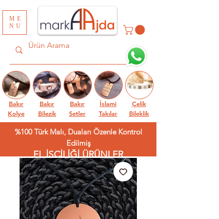
ME
NU
Bakır
Bakır
Bakır
İslami
Çelik
Kolye
Bilezik
Setler
Takılar
Bileklik
%100 Türk Malı, Duaları Özenle Kontrol
Edilmiş
EL İŞÇİLİĞİ ÜRÜNLER