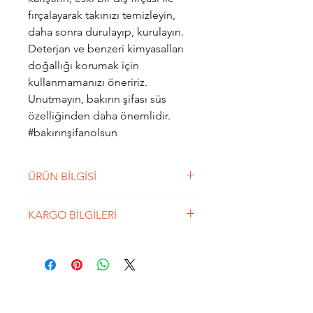
fırçalayarak takınızı temizleyin,
daha sonra durulayıp, kurulayın.
Deterjan ve benzeri kimyasalları
doğallığı korumak için
kullanmamanızı öneririz.
Unutmayın, bakırın şifası süs
özelliğinden daha önemlidir.
#bakırınşifanolsun
ÜRÜN BİLGİSİ
“Bu dünyada herkes bir şey
KARGO BİLGİLERİ
olmaya çalışırken sen bir hiç ol.
Menzilin yokluk olsun. İnsanın
250 TL üzeri siparişlerde Kargo
çömlekten farkı olmamalı. Nasıl
BEDAVA'dır. Aras Kargo ile
çömleği tutan dışındaki biçim
gönderilmektedir. Ortalama 2 iş
değil içindeki boşluk ise, insanı
günü içerisinde
ayakta tutan da benlik zannı değil,
kargolanmaktadır.