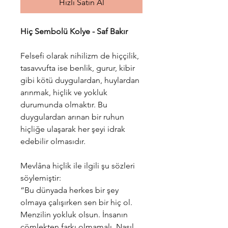
Hızlı Satın Al
Hiç Sembolü Kolye - Saf Bakır
Felsefi olarak nihilizm de hiççilik,
tasavvufta ise benlik, gurur, kibir
gibi kötü duygulardan, huylardan
arınmak, hiçlik ve yokluk
durumunda olmaktır. Bu
duygulardan arınan bir ruhun
hiçliğe ulaşarak her şeyi idrak
edebilir olmasıdır.
Mevlâna hiçlik ile ilgili şu sözleri
söylemiştir:
“Bu dünyada herkes bir şey
olmaya çalışırken sen bir hiç ol.
Menzilin yokluk olsun. İnsanın
çömlekten farkı olmamalı. Nasıl