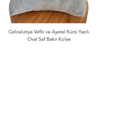
Celcelutiye Vefki ve Ayetel Kürsi Yazılı
Dört Rune Sembolü
Oval Saf Bakır Kolye
Kolye – Aşk, Para
Normal Fiyat
İndirimli Fiyat
₺839,00
₺789,00
Sepete Ekle
Tüm Siparişlerde
Ücretsiz Kargo