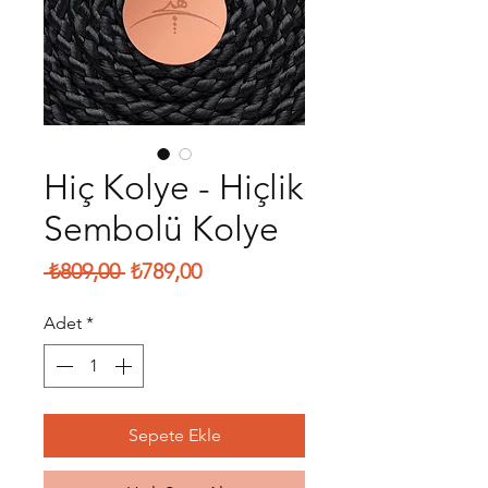
Hiç Kolye - Hiçlik
Sembolü Kolye
Normal
İndirimli
 ₺809,00 
₺789,00
Fiyat
Fiyat
Adet
*
Sepete Ekle