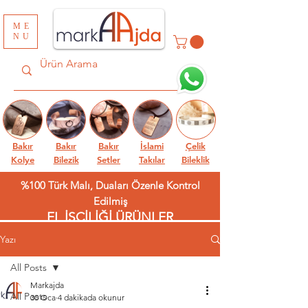
ME
NU
Bakır
Bakır
Bakır
İslami
Çelik
Kolye
Bilezik
Setler
Takılar
Bileklik
%100 Türk Malı, Duaları Özenle Kontrol
Edilmiş
EL İŞÇİLİĞİ ÜRÜNLER
Yazı
All Posts
Markajda
All Posts
30 Oca
4 dakikada okunur