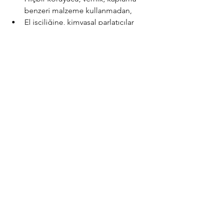
benzeri malzeme kullanmadan,
El işçiliğine, kimyasal parlatıcılar 
kullanmamaya,
Dini hassasiyetlere saygılı 
tasarımlara,
Tüm duaların ve sembollerin 
doğru yazılmasına
özellikle önem veriyoruz.
Bakır bilezik modellerimizi
 kolunuza 
taktığınızda bizim atölyedeki o çekiç 
seslerinin ve niyetlerin enerjisini de 
beraberinizde taşıyacaksınız.
Sonuç: Bakır Bilezik Ne 
Vaadeder, Denemeye 