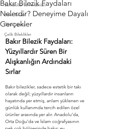
Bakır Bilezik Faydaları
Semboller ve Anlamları
Nelerdir? Deneyime Dayalı
Bakır Takılar
Gerçekler
Özel Sipariş
Çelik Bileklikler
Bakır Bilezik Faydaları: 
Yüzyıllardır Süren Bir 
Alışkanlığın Ardındaki 
Sırlar
Bakır bilezikler, sadece estetik bir takı 
olarak değil; yüzyıllardır insanların 
hayatında yer etmiş, anlam yüklenen ve 
günlük kullanımda tercih edilen özel 
ürünler arasında yer alır. Anadolu’da, 
Orta Doğu’da ve İslam coğrafyasının 
pek çok bölgesinde bakır; ev 