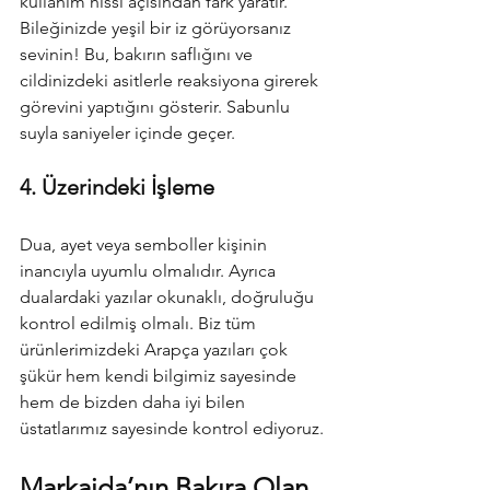
kullanım hissi açısından fark yaratır. 
Bileğinizde yeşil bir iz görüyorsanız 
sevinin! Bu, bakırın saflığını ve 
cildinizdeki asitlerle reaksiyona girerek 
görevini yaptığını gösterir.
Sabunlu 
suyla saniyeler içinde geçer.
4. Üzerindeki İşleme
Dua, ayet veya semboller kişinin 
inancıyla uyumlu olmalıdır. Ayrıca 
dualardaki yazılar okunaklı, doğruluğu 
kontrol edilmiş olmalı. Biz tüm 
ürünlerimizdeki Arapça yazıları çok 
şükür hem kendi bilgimiz sayesinde 
hem de bizden daha iyi bilen 
üstatlarımız sayesinde kontrol ediyoruz.
Markajda’nın Bakıra Olan 