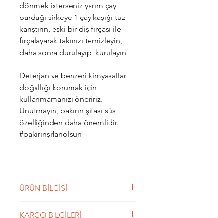
dönmek isterseniz yarım çay
bardağı sirkeye 1 çay kaşığı tuz
karıştırın, eski bir diş fırçası ile
fırçalayarak takınızı temizleyin,
daha sonra durulayıp, kurulayın.
Deterjan ve benzeri kimyasalları
doğallığı korumak için
kullanmamanızı öneririz.
Unutmayın, bakırın şifası süs
özelliğinden daha önemlidir.
#bakırınşifanolsun
ÜRÜN BİLGİSİ
YAŞAM ÇİÇEĞİ UNISEX bakır
KARGO BİLGİLERİ