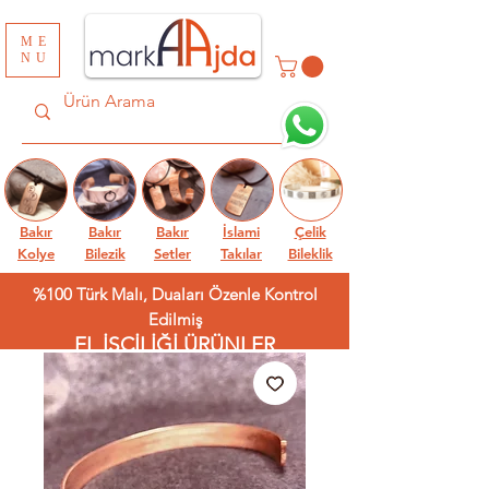
ME
NU
Bakır
Bakır
Bakır
İslami
Çelik
Kolye
Bilezik
Setler
Takılar
Bileklik
%100 Türk Malı, Duaları Özenle Kontrol
Edilmiş
EL İŞÇİLİĞİ ÜRÜNLER