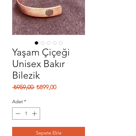
Yaşam Çiçeği
Unisex Bakır
Bilezik
Normal
İndirimli
 ₺959,00 
₺899,00
Fiyat
Fiyat
Adet
*
Sepete Ekle