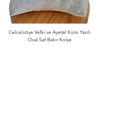
Celcelutiye Vefki ve Ayetel Kürsi Yazılı
Dört Rune Sembolü
Oval Saf Bakır Kolye
Kolye – Aşk, Para
Normal Fiyat
İndirimli Fiyat
₺839,00
₺789,00
Sepete Ekle
Tüm Siparişlerde
Ücretsiz Kargo