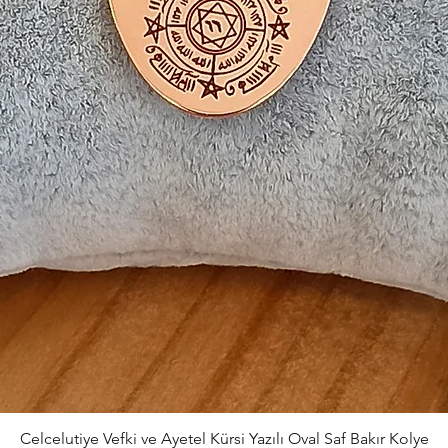
Celcelutiye Vefki ve Ayetel Kürsi Yazılı Oval Saf Bakır Kolye
Hızlı Bakış