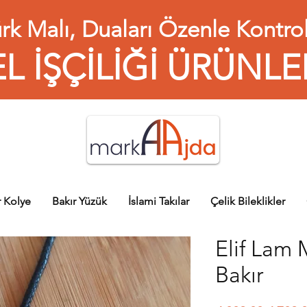
rk Malı, Duaları Özenle Kontrol
EL İŞÇİLİĞİ ÜRÜNLE
r Kolye
Bakır Yüzük
İslami Takılar
Çelik Bileklikler
Elif Lam 
Bakır