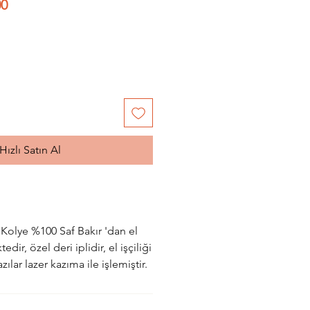
l
İndirimli
00
Fiyat
Hızlı Satın Al
 Kolye %100 Saf Bakır 'dan el
ktedir,
özel deri iplidir, el işçiliği
zılar lazer kazıma ile işlemiştir.