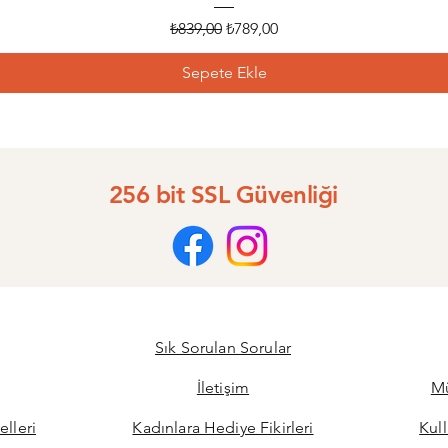
Normal Fiyat
İndirimli Fiyat
₺839,00
₺789,00
Sepete Ekle
256 bit SSL Güvenliği
Sık Sorulan Sorular
İletişim
Mü
elleri
Kadınlara Hediye Fikirleri
Kul