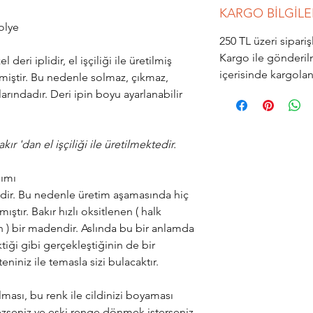
KARGO BİLGİLE
Kolye
250 TL üzeri sipar
Kargo ile gönderil
 deri iplidir, el işçiliği ile üretilmiş
içerisinde kargola
lemiştir. Bu nedenle solmaz, çıkmaz,
arındadır. Deri ipin boyu ayarlanabilir
r 'dan el işçiliği ile üretilmektedir.
nımı
idir. Bu nedenle üretim aşamasında hiç
ştır. Bakır hızlı oksitlenen ( halk
 ) bir madendir. Aslında bu bir anlamda
tiği gibi gerçekleştiğinin de bir
teniniz ile temasla sizi bulacaktır.
ması, bu renk ile cildinizi boyaması
zseniz ve eski renge dönmek isterseniz