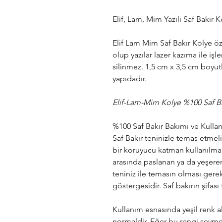
Elif, Lam, Mim Yazılı Saf Bakır 
Elif Lam Mim
Saf Bakır Kolye özel
olup yazılar lazer kazıma ile iş
silinmez. 1,5 cm x 3,5 cm boyutl
yapıdadır.
Elif-Lam-Mim Kolye %100 Saf Bakı
%100 Saf Bakır Bakımı ve Kulla
Saf Bakır teninizle temas etmel
bir koruyucu katman kullanılmamı
arasında paslanan ya da yeşeren
teniniz ile temasın olması gerek
göstergesidir. Saf bakırın şifası 
Kullanım esnasında yeşil renk al
normaldir. Eğer bu rengi sevme