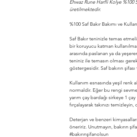
Ehwaz Rune Harfli Kolye %100 Saf
üretilmektedir.
%100 Saf Bakır Bakımı ve Kulla
Saf Bakır teninizle temas etmel
bir koruyucu katman kullanılmamı
arasında paslanan ya da yeşeren
teniniz ile temasın olması gerek
göstergesidir. Saf bakırın şifası 
Kullanım esnasında yeşil renk al
normaldir. Eğer bu rengi sevme
yarım çay bardağı sirkeye 1 çay ka
fırçalayarak takınızı temizleyin,
Deterjan ve benzeri kimyasalla
öneririz. Unutmayın, bakırın şif
#bakırınşifanolsun