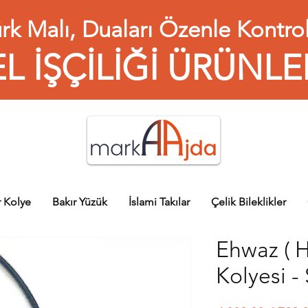
rk Malı, Duaları Özenle Kontrol
EL İŞÇİLİĞİ ÜRÜNLE
r Kolye
Bakır Yüzük
İslami Takılar
Çelik Bileklikler
Ehwaz ( H
Kolyesi - 