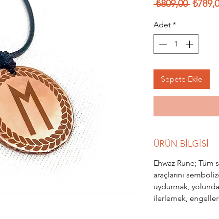
Norma
 ₺809,00 
₺789,
Fiyat
Adet
*
Sepete Ekle
ÜRÜN BİLGİSİ
Ehwaz Rune; Tüm se
araçlarını semboli
uydurmak, yolund
ilerlemek, engelle