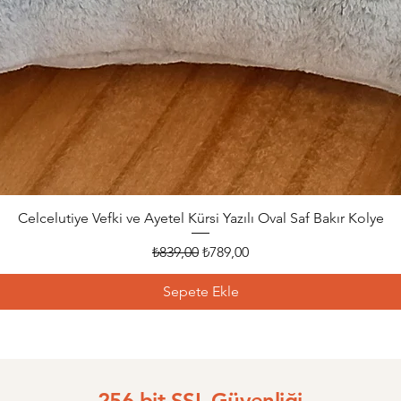
Celcelutiye Vefki ve Ayetel Kürsi Yazılı Oval Saf Bakır Kolye
Hızlı Bakış
Normal Fiyat
İndirimli Fiyat
₺839,00
₺789,00
Sepete Ekle
256 bit SSL Güvenliği