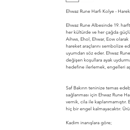
Ehwaz Rune Harfi Kolye - Hareke
Ehwaz Rune Albesinde 19. harft
her kültürde ve her çağda güçl
Aihws, Ehol, Ehwar, Eow olarak 
hareket araçlarını sembolize ed
uyumdan söz eder. Ehwaz Runes
değişen koşullara ayak uydur
hedefine ilerlemek, engelleri 
Saf Bakırın teninize temas edeb
sağlanması için Ehwaz Rune
Har
vernik, cila ile kaplanmamıştır.
B
hiç bir engel kalmayacaktır. Ür
Kadim inanışlara göre;