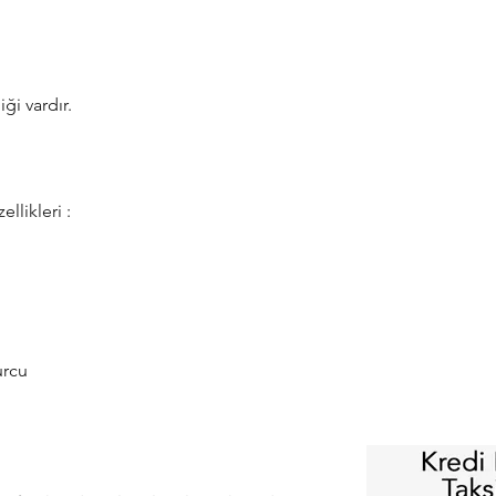
iği vardır.
llikleri :
urcu