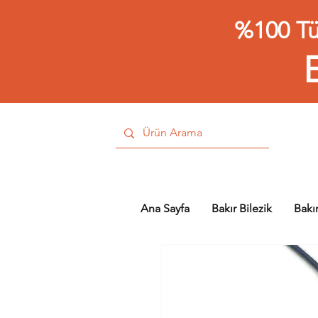
%100 Tü
Ana Sayfa
Bakır Bilezik
Bakı