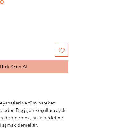
l
İndirimli
00
Fiyat
Hızlı Satın Al
yahatleri ve tüm hareket
ze eder. Değişen koşullara ayak
an dönmemek, hızla hedefine
ri aşmak demektir.