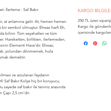
t- İlerleme - Saf Bakır
KARGO BİLGİLE
250 TL üzeri sipar
ir, at anlamına gelir. At, hemen hemen
Kargo ile gönderil
ü bir sembol olmuştur. Ehwaz harfi Eh,
içerisinde kargola
da bilinir. Tüm seyahatleri ve tüm
er. Hareketten, birlikten, ilerlemeden,
inin Elementi Hava'dır. Ehwaz;
mak, yolundan dönmemek, hızla
aşmak demektir.
ilmesi ve arzulanan faydanın
fi Saf Bakır Kolye hiç bir koruyucu,
u sayede saf bakır ile teniniz arasında
ün Çapı 2,5 cm'dir.