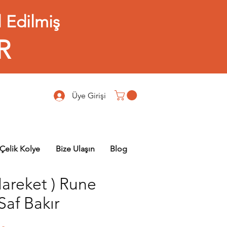
 Edilmiş
R
Üye Girişi
Çelik Kolye
Bize Ulaşın
Blog
areket ) Rune
Saf Bakır