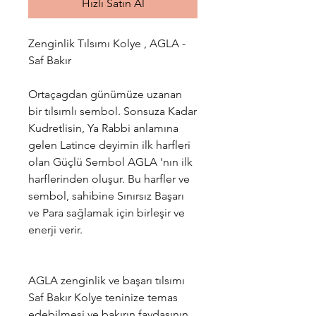
Hızlı Satın Al
Zenginlik Tılsımı Kolye , AGLA -
Saf Bakır
Ortaçagdan günümüze uzanan
bir tılsımlı sembol. Sonsuza Kadar
Kudretlisin, Ya Rabbi anlamına
gelen Latince deyimin ilk harfleri
olan Güçlü Sembol AGLA 'nın ilk
harflerinden oluşur. Bu harfler ve
sembol, sahibine Sınırsız Başarı
ve Para sağlamak için birleşir ve
enerji verir.
AGLA zenginlik ve başarı tılsımı
Saf Bakır Kolye
teninize temas
edebilmesi ve bakırın faydasının