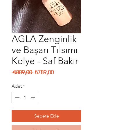
AGLA Zenginlik
ve Başarı Tılsımı
Kolye - Saf Bakır
Normal
İndirimli
 ₺809,00 
₺789,00
Fiyat
Fiyat
Adet
*
Sepete Ekle