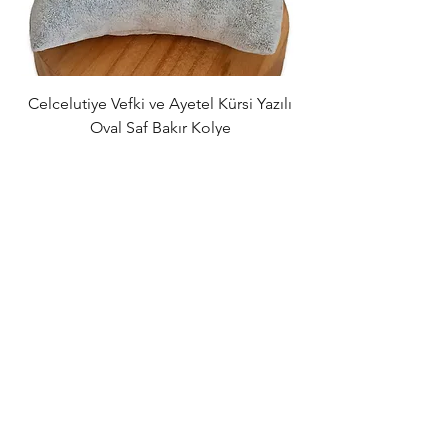
Celcelutiye Vefki ve Ayetel Kürsi Yazılı
Dört Rune Sembolü
Oval Saf Bakır Kolye
Kolye – Aşk, Para
Normal Fiyat
İndirimli Fiyat
₺839,00
₺789,00
Sepete Ekle
Tüm Siparişlerde
Ücretsiz Kargo