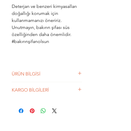
Deterjan ve benzeri kimyasalları
doğallığı korumak için
kullanmamanızı öneririz.
Unutmayın, bakırın şifası süs
özelliğinden daha önemlidir.
#bakırınşifanolsun
ÜRÜN BİLGİSİ
Ortaçagdan günümüze uzanan
KARGO BİLGİLERİ
bir tılsımlı sembol. Sonsuza Kadar
Kudretlisin, Ya Rabbi anlamına
250 TL üzeri siparişlerde Kargo
gelen Latince deyimin ilk harfleri
BEDAVA'dır. Aras Kargo ile
olan Güçlü Sembol AGLA 'nın ilk
gönderilmektedir. Ortalama 2 iş
harflerinden oluşur.
günü içerisinde
kargolanmaktadır.