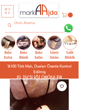
ME
NU
Bakır
Bakır
Bakır
İslami
Çelik
Kolye
Bilezik
Setler
Takılar
Bileklik
%100 Türk Malı, Duaları Özenle Kontrol
Edilmiş
EL İŞÇİLİĞİ ÜRÜNLER